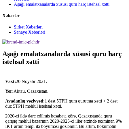
Aşağı emalatxanalarda xüsusi quru harç istehsal xətti
Xəbərlər
Şirkət Xəbərləri
Sənaye Xəbərləri
Aşağı emalatxanalarda xüsusi quru harç
istehsal xətti
Vaxt:
20 Noyabr 2021.
Yer:
Aktau, Qazaxıstan.
Avadanlıq vəziyyəti:
1 dəst 5TPH qum qurutma xətti + 2 dəst
düz 5TPH məhlul istehsal xətti.
2020-ci ildə dərc edilmiş hesabata görə, Qazaxıstanda quru
qarışıq məhlul bazarının 2020-2025-ci illər ərzində təxminən 9%
İKT artım tempi ilə böyüməsi gözlənilir. Bu artım, hökumətin