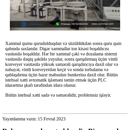
Xammal qumu qurudulduqdan və süzüldükdən sonra quru qum
qabında saxlanılır. Digər xammallar ton kisəsi boşaldıcısı
vasitəsilə boşaldılır. Hər bir xammal çəki və dozalama sistemi
vasitəsilə dəqiq şəkildə yuyulur, sonra qarışdırmaq üçün vintli
konveyer vasitəsilə yüksək səmərəli qarışdırıcıya daxil olur və
nəhayət, vintli konveyerdən keçir və sonda torbalama və
qablaşdırma üçün hazır məhsulun bunkerinə daxil olur. Bütün
istehsal xətti avtomatik işləməni təmin etmək üçün PLC
idarəetmə şkafı tərəfindən idarə olunur.
Bütün istehsal xətti sadə və səmərəlidir, problemsiz işləyir.
Yayımlanma vaxtı: 15 Fevral 2023