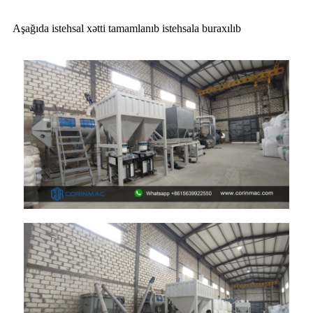
Aşağıda istehsal xətti tamamlanıb istehsala buraxılıb