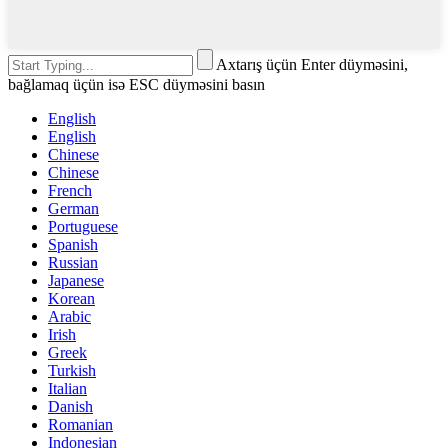
Axtarış üçün Enter düyməsini,
bağlamaq üçün isə ESC düyməsini basın
English
English
Chinese
Chinese
French
German
Portuguese
Spanish
Russian
Japanese
Korean
Arabic
Irish
Greek
Turkish
Italian
Danish
Romanian
Indonesian