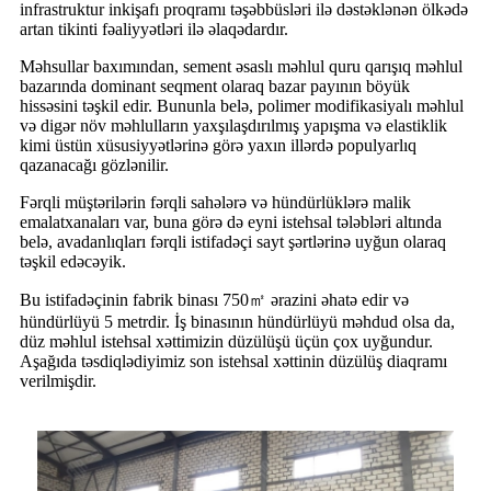
infrastruktur inkişafı proqramı təşəbbüsləri ilə dəstəklənən ölkədə
artan tikinti fəaliyyətləri ilə əlaqədardır.
Məhsullar baxımından, sement əsaslı məhlul quru qarışıq məhlul
bazarında dominant seqment olaraq bazar payının böyük
hissəsini təşkil edir. Bununla belə, polimer modifikasiyalı məhlul
və digər növ məhlulların yaxşılaşdırılmış yapışma və elastiklik
kimi üstün xüsusiyyətlərinə görə yaxın illərdə populyarlıq
qazanacağı gözlənilir.
Fərqli müştərilərin fərqli sahələrə və hündürlüklərə malik
emalatxanaları var, buna görə də eyni istehsal tələbləri altında
belə, avadanlıqları fərqli istifadəçi sayt şərtlərinə uyğun olaraq
təşkil edəcəyik.
Bu istifadəçinin fabrik binası 750㎡ ərazini əhatə edir və
hündürlüyü 5 metrdir. İş binasının hündürlüyü məhdud olsa da,
düz məhlul istehsal xəttimizin düzülüşü üçün çox uyğundur.
Aşağıda təsdiqlədiyimiz son istehsal xəttinin düzülüş diaqramı
verilmişdir.