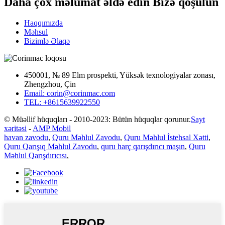
Daha çox məlumat əldə edin Bizə qoşulun
Haqqımızda
Məhsul
Bizimlə Əlaqə
450001, № 89 Elm prospekti, Yüksək texnologiyalar zonası,
Zhengzhou, Çin
Email: corin@corinmac.com
TEL: +8615639922550
© Müəllif hüquqları - 2010-2023: Bütün hüquqlar qorunur.
Sayt
xəritəsi
-
AMP Mobil
havan zavodu
,
Quru Məhlul Zavodu
,
Quru Məhlul İstehsal Xətti
,
Quru Qarışıq Məhlul Zavodu
,
quru harç qarışdırıcı maşın
,
Quru
Məhlul Qarışdırıcısı
,