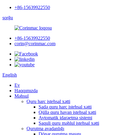
+86-15639922550
sorğu
+86-15639922550
corin@corinmac.com
English
Ev
Haqqımızda
Məhsul
Quru harç istehsal xətti
Sadə quru harç istehsal xətti
Qüllə quru havan istehsal xətti
Avtomatik idarəetmə sistemi
Şaquli quru məhlul istehsal xətti
Qurutma avadanlığı
Dönər qurutma maşını