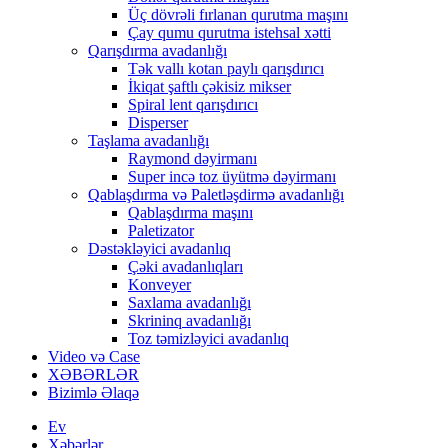
Üç dövrəli fırlanan qurutma maşını
Çay qumu qurutma istehsal xətti
Qarışdırma avadanlığı
Tək vallı kotan paylı qarışdırıcı
İkiqat şaftlı çəkisiz mikser
Spiral lent qarışdırıcı
Disperser
Taşlama avadanlığı
Raymond dəyirmanı
Super incə toz üyütmə dəyirmanı
Qablaşdırma və Paletləşdirmə avadanlığı
Qablaşdırma maşını
Paletizator
Dəstəkləyici avadanlıq
Çəki avadanlıqları
Konveyer
Saxlama avadanlığı
Skrininq avadanlığı
Toz təmizləyici avadanlıq
Video və Case
XƏBƏRLƏR
Bizimlə Əlaqə
Ev
Xəbərlər