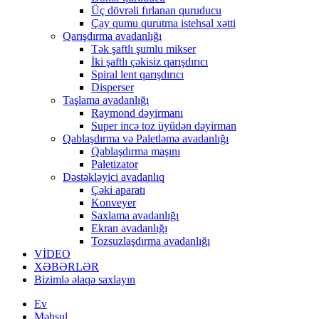
Üç dövrəli fırlanan quruducu
Çay qumu qurutma istehsal xətti
Qarışdırma avadanlığı
Tək şaftlı şumlu mikser
İki şaftlı çəkisiz qarışdırıcı
Spiral lent qarışdırıcı
Disperser
Taşlama avadanlığı
Raymond dəyirmanı
Super incə toz üyüdən dəyirman
Qablaşdırma və Paletləmə avadanlığı
Qablaşdırma maşını
Paletizator
Dəstəkləyici avadanlıq
Çəki aparatı
Konveyer
Saxlama avadanlığı
Ekran avadanlığı
Tozsuzlaşdırma avadanlığı
VİDEO
XƏBƏRLƏR
Bizimlə əlaqə saxlayın
Ev
Məhsul