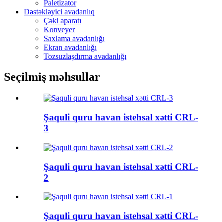
Paletizator
Dəstəkləyici avadanlıq
Çəki aparatı
Konveyer
Saxlama avadanlığı
Ekran avadanlığı
Tozsuzlaşdırma avadanlığı
Seçilmiş məhsullar
Şaquli quru havan istehsal xətti CRL-
3
Şaquli quru havan istehsal xətti CRL-
2
Şaquli quru havan istehsal xətti CRL-