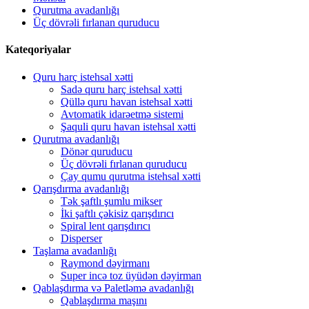
Qurutma avadanlığı
Üç dövrəli fırlanan quruducu
Kateqoriyalar
Quru harç istehsal xətti
Sadə quru harç istehsal xətti
Qüllə quru havan istehsal xətti
Avtomatik idarəetmə sistemi
Şaquli quru havan istehsal xətti
Qurutma avadanlığı
Dönər quruducu
Üç dövrəli fırlanan quruducu
Çay qumu qurutma istehsal xətti
Qarışdırma avadanlığı
Tək şaftlı şumlu mikser
İki şaftlı çəkisiz qarışdırıcı
Spiral lent qarışdırıcı
Disperser
Taşlama avadanlığı
Raymond dəyirmanı
Super incə toz üyüdən dəyirman
Qablaşdırma və Paletləmə avadanlığı
Qablaşdırma maşını