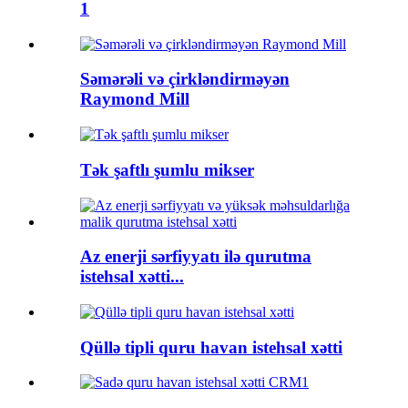
1
Səmərəli və çirkləndirməyən
Raymond Mill
Tək şaftlı şumlu mikser
Az enerji sərfiyyatı ilə qurutma
istehsal xətti...
Qüllə tipli quru havan istehsal xətti