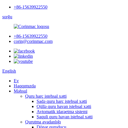
+86-15639922550
sorğu
+86-15639922550
corin@corinmac.com
English
Ev
Haqqımızda
Məhsul
Quru harç istehsal xətti
Sadə quru harç istehsal xətti
Qüllə quru havan istehsal xətti
Avtomatik idarəetmə sistemi
Şaquli quru havan istehsal xətti
Qurutma avadanlığı
Dönər quruducu