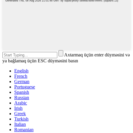
Axtarmaq üçün enter düyməsini və
ya bağlamaq üçün ESC düyməsini basın
English
French
German
Portuguese
Spanish
Russian
Arabic
Irish
Greek
Turkish
Italian
Romanian