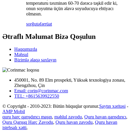
temperaturu təxminən 60-70 dərəcə təşkil edir ki,
onun soyutma üçün əlavə soyuducuya ehtiyacı
olmasın.
sorğu
təfərrüat
Ətraflı Məlumat Bizə Qoşulun
Haqqımızda
Məhsul
Bizimlə əlaqə saxlayın
450001, No. 89 Elm prospekti, Yüksək texnologiya zonası,
Zhengzhou, Çin
Email: corin@corinmac.com
TEL: +8615639922550
© Copyright - 2010-2023: Bütün hüquqlar qorunur.
Saytın xəritəsi
-
AMP Mobil
quru harç qarışdırıcı maşın
,
məhlul zavodu
,
Quru havan qarışdırıcı
,
Quru Qarışıq Harç Zavodu
,
Quru havan zavodu
,
Quru havan
istehsalı xətti
,