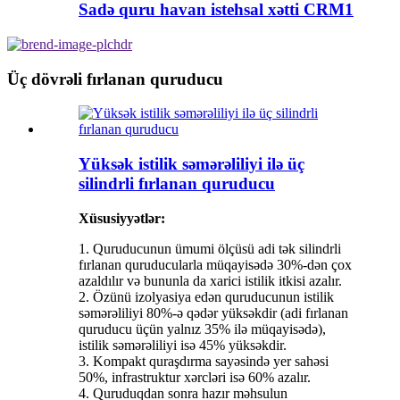
Sadə quru havan istehsal xətti CRM1
Üç dövrəli fırlanan quruducu
Yüksək istilik səmərəliliyi ilə üç
silindrli fırlanan quruducu
Xüsusiyyətlər:
1. Quruducunun ümumi ölçüsü adi tək silindrli
fırlanan quruducularla müqayisədə 30%-dən çox
azaldılır və bununla da xarici istilik itkisi azalır.
2. Özünü izolyasiya edən quruducunun istilik
səmərəliliyi 80%-ə qədər yüksəkdir (adi fırlanan
quruducu üçün yalnız 35% ilə müqayisədə),
istilik səmərəliliyi isə 45% yüksəkdir.
3. Kompakt quraşdırma sayəsində yer sahəsi
50%, infrastruktur xərcləri isə 60% azalır.
4. Quruduqdan sonra hazır məhsulun