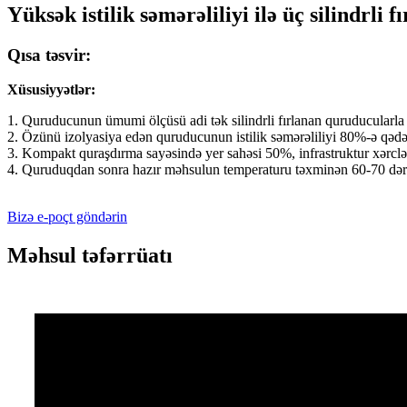
Yüksək istilik səmərəliliyi ilə üç silindrli
Qısa təsvir:
Xüsusiyyətlər:
1. Quruducunun ümumi ölçüsü adi tək silindrli fırlanan quruducularla m
2. Özünü izolyasiya edən quruducunun istilik səmərəliliyi 80%-ə qədər
3. Kompakt quraşdırma sayəsində yer sahəsi 50%, infrastruktur xərclər
4. Quruduqdan sonra hazır məhsulun temperaturu təxminən 60-70 dərə
Bizə e-poçt göndərin
Məhsul təfərrüatı