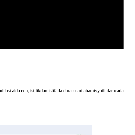
adiləsi əldə edə, istilikdən istifadə dərəcəsini əhəmiyyətli dərəcədə