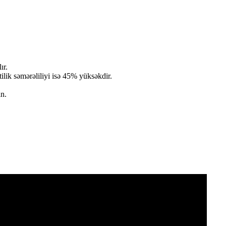
ır.
lik səmərəliliyi isə 45% yüksəkdir.
n.