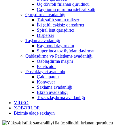
Üç dövrəli fırlanan quruducu
Çay qumu qurutma istehsal xətti
Qarışdırma avadanlığı
Tək şaftlı şumlu mikser
İki şaftlı çəkisiz qarışdırıcı
Spiral lent qarışdırıcı
Disperser
Taşlama avadanlığı
Raymond dəyirmanı
Super incə toz üyüdən dəyirman
Qablaşdırma və Paletləmə avadanlığı
Qablaşdırma maşını
Paletizator
Dəstəkləyici avadanlıq
Çəki aparatı
Konveyer
Saxlama avadanlığı
Ekran avadanlığı
Tozsuzlaşdırma avadanlığı
VİDEO
XƏBƏRLƏR
Bizimlə əlaqə saxlayın