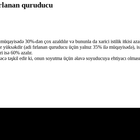
 fırlanan quruducu
üqayisədə 30%-dən çox azaldılır və bununla da xarici istilik itkisi azal
 yüksəkdir (adi fırlanan quruducu üçün yalnız 35% ilə müqayisədə), isti
i isə 60% azalır.
cə təşkil edir ki, onun soyutma üçün əlavə soyuducuya ehtiyacı olması