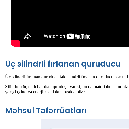
Üç silindrli fırlanan quruducu
Üç silindrli fırlanan quruducu tək silindrli fırlanan quruducu əsasın
Silindrdə üç qatlı baraban quruluşu var ki, bu da materialın silindrdə 
yaxşılaşdıra və enerji istehlakını azalda bilər.
Məhsul Təfərrüatları