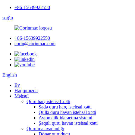
+86-15639922550
sorğu
+86-15639922550
corin@corinmac.com
English
Ev
Haqqımızda
Məhsul
Quru harç istehsal xətti
Sadə quru harç istehsal xətti
Qüllə quru havan istehsal xətti
Avtomatik idarəetmə sistemi
Şaquli quru havan istehsal xətti
Qurutma avadanlığı
Dönər quruducu