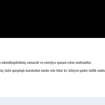
da təkmilləşdirilmiş səmərəli və enerjiyə qənaət edən məhsuldur.
üç dəfə qarşılıqlı hərəkətini təmin edə bilər ki, kifayət qədər istilik müb